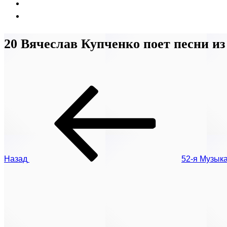
20 Вячеслав Купченко поет песни и
Предыдущая
Навигация
запись:
по
записям
Назад
52-я Музыка